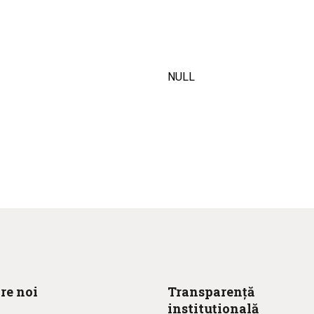
NULL
re noi
Transparență
instituțională