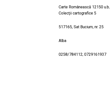
Carte Românească 12150 u.b., C
Colecţii cartografice 5
517165, Sat Bucium, nr. 25
Alba
0258/784112; 0729161937