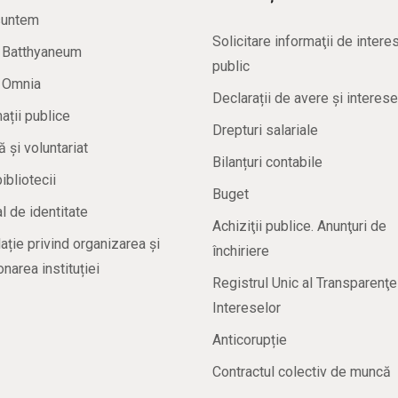
suntem
Solicitare informaţii de intere
a Batthyaneum
public
a Omnia
Declarații de avere și interese
ații publice
Drepturi salariale
ă și voluntariat
Bilanțuri contabile
bibliotecii
Buget
 de identitate
Achiziţii publice. Anunţuri de
ație privind organizarea și
închiriere
onarea instituției
Registrul Unic al Transparenţe
Intereselor
Anticorupție
Contractul colectiv de muncă