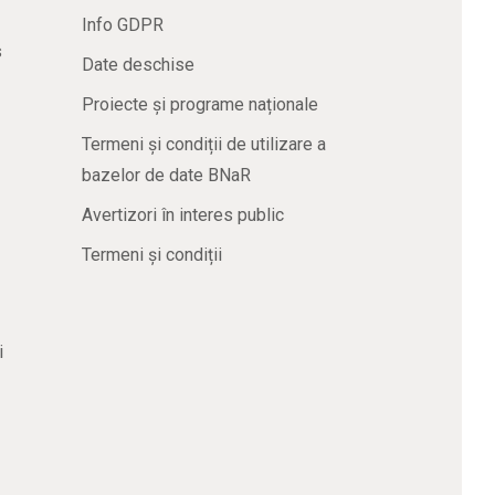
Info GDPR
s
Date deschise
Proiecte și programe naționale
Termeni și condiții de utilizare a
bazelor de date BNaR
Avertizori în interes public
Termeni și condiții
i