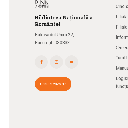
Cine 
Biblioteca
N
ațională
a
Filial
R
omâniei
Filial
Bulevardul Unirii 22,
Inform
București 030833
Carier
Turul 
Manual
Legisl
Contactează-Ne
funcți