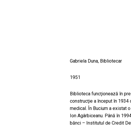
CULTURALE
SPAȚII
NOUTĂȚI
Gabriela Duna, Bibliotecar
1951
Biblioteca funcţionează în prez
construcţie a început în 1934 
medical. În Bucium a existat o
Ion Agârbiceanu. Până în 1994 
bănci – Institutul de Credit D