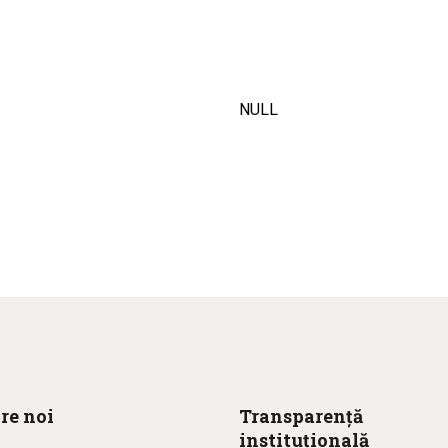
NULL
re noi
Transparență
instituțională