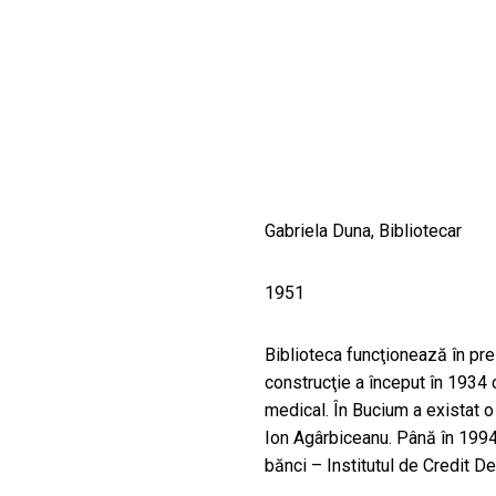
CULTURALE
SPAȚII
NOUTĂȚI
Gabriela Duna, Bibliotecar
1951
Biblioteca funcţionează în prez
construcţie a început în 1934 
medical. În Bucium a existat o
Ion Agârbiceanu. Până în 1994 
bănci – Institutul de Credit D