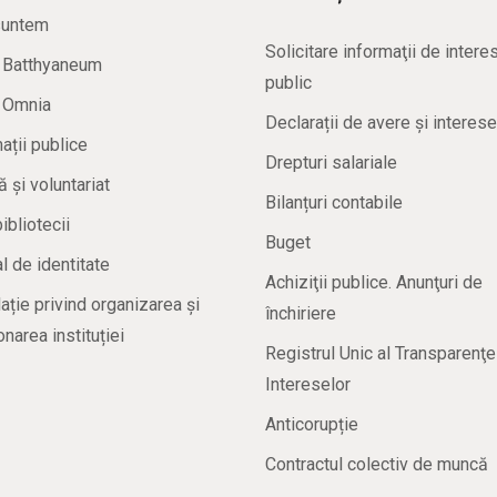
suntem
Solicitare informaţii de intere
a Batthyaneum
public
a Omnia
Declarații de avere și interese
ații publice
Drepturi salariale
ă și voluntariat
Bilanțuri contabile
bibliotecii
Buget
 de identitate
Achiziţii publice. Anunţuri de
ație privind organizarea și
închiriere
onarea instituției
Registrul Unic al Transparenţe
Intereselor
Anticorupție
Contractul colectiv de muncă