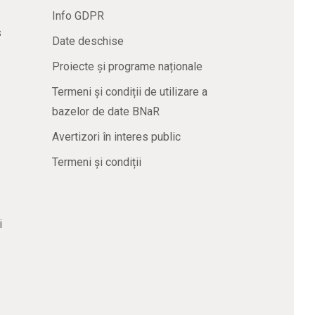
Info GDPR
s
Date deschise
Proiecte și programe naționale
Termeni și condiții de utilizare a
bazelor de date BNaR
Avertizori în interes public
Termeni și condiții
i