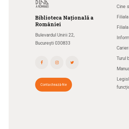
Cine 
Biblioteca
N
ațională
a
Filial
R
omâniei
Filial
Bulevardul Unirii 22,
Inform
București 030833
Carier
Turul 
Manual
Legisl
Contactează-Ne
funcți