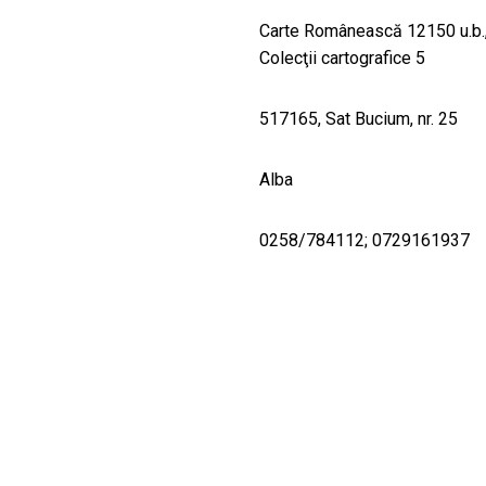
Carte Românească 12150 u.b., C
Colecţii cartografice 5
517165, Sat Bucium, nr. 25
Alba
0258/784112; 0729161937