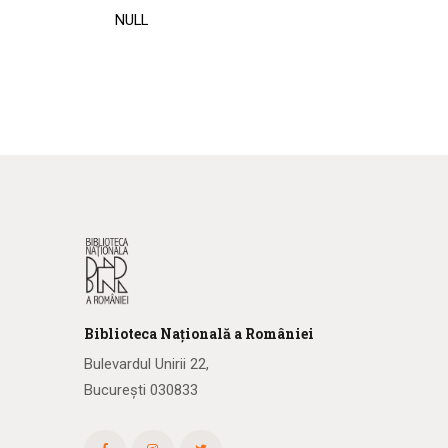
NULL
Biblioteca
N
ațională
a R
omâniei
Bulevardul Unirii 22,
București 030833