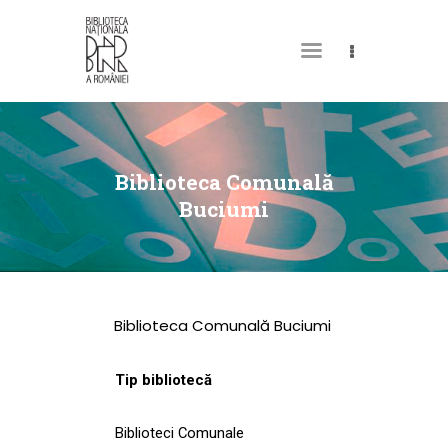
DESPRE NOI
PERMISUL MEU DE
Biblioteca Comunală
BIBLIOTECĂ
Buciumi
CATALOAGE ȘI
COLECȚII
BIBLIOTECA DIGITALĂ
Biblioteca Comunală Buciumi
EVENIMENTE
CULTURALE
Tip bibliotecă
SPAȚII
Biblioteci Comunale
NOUTĂȚI