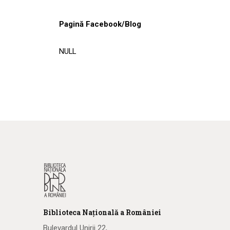
Pagină Facebook/Blog
NULL
Biblioteca
N
ațională
a R
omâniei
Bulevardul Unirii 22,