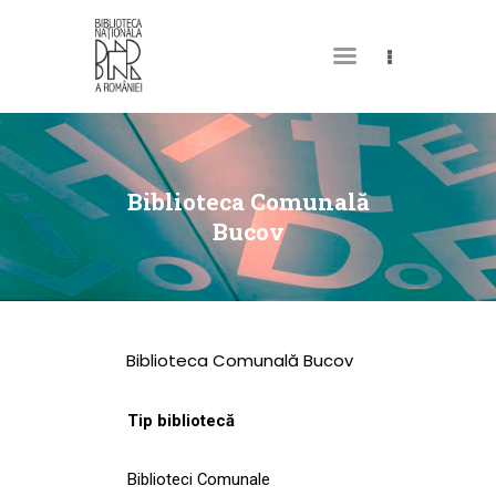
DESPRE NOI
PERMISUL MEU DE
Biblioteca Comunală
BIBLIOTECĂ
Bucov
CATALOAGE ȘI
COLECȚII
BIBLIOTECA DIGITALĂ
Biblioteca Comunală Bucov
EVENIMENTE
CULTURALE
Tip bibliotecă
SPAȚII
Biblioteci Comunale
NOUTĂȚI