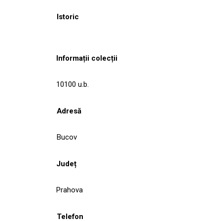
Istoric
Informații colecții
10100 u.b.
Adresă
Bucov
Județ
Prahova
Telefon