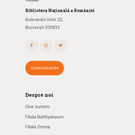
Biblioteca
N
ațională
a R
omâniei
Bulevardul Unirii 22,
București 030833
Contactează-Ne
Despre noi
Cine suntem
Filiala Batthyaneum
Filiala Omnia