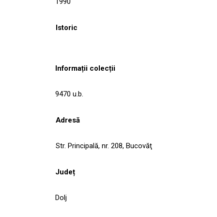
1990
Istoric
Informații colecții
9470 u.b.
Adresă
Str. Principală, nr. 208, Bucovăţ
Județ
Dolj