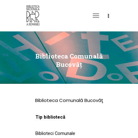
DESPRE NOI
PERMISUL MEU DE
Biblioteca Comunală
BIBLIOTECĂ
Bucovăţ
CATALOAGE ȘI
COLECȚII
BIBLIOTECA DIGITALĂ
Biblioteca Comunală Bucovăţ
EVENIMENTE
CULTURALE
Tip bibliotecă
SPAȚII
Biblioteci Comunale
NOUTĂȚI