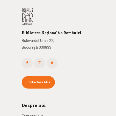
Biblioteca
N
ațională
a R
omâniei
Bulevardul Unirii 22,
București 030833
Contactează-Ne
Despre noi
Cine suntem