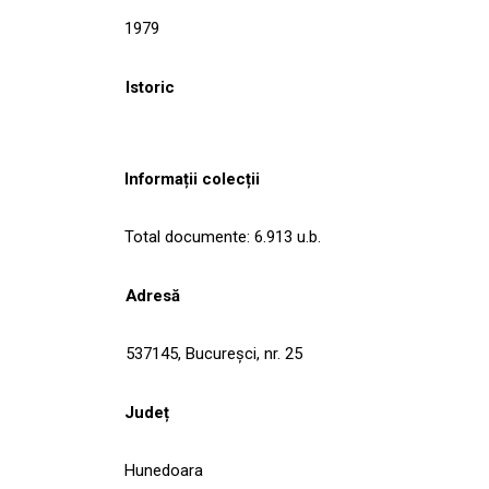
1979
Istoric
Informații colecții
Total documente: 6.913 u.b.
Adresă
537145, Bucureşci, nr. 25
Județ
Hunedoara