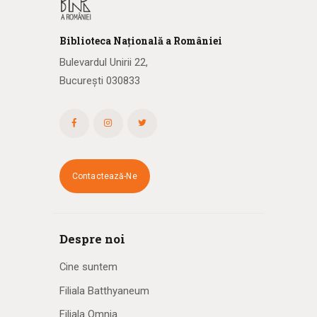
Biblioteca
N
ațională
a R
omâniei
Bulevardul Unirii 22,
București 030833
Contactează-Ne
Despre noi
Cine suntem
Filiala Batthyaneum
Filiala Omnia