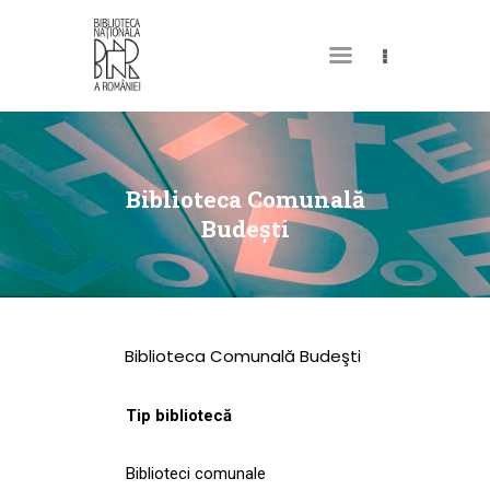
DESPRE NOI
PERMISUL MEU DE
Biblioteca Comunală
BIBLIOTECĂ
Budeşti
CATALOAGE ȘI
COLECȚII
BIBLIOTECA DIGITALĂ
Biblioteca Comunală Budeşti
EVENIMENTE
CULTURALE
Tip bibliotecă
SPAȚII
Biblioteci comunale
NOUTĂȚI