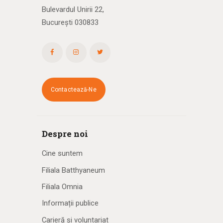
Bulevardul Unirii 22,
București 030833
Contactează-Ne
Despre noi
Cine suntem
Filiala Batthyaneum
Filiala Omnia
Informații publice
Carieră și voluntariat