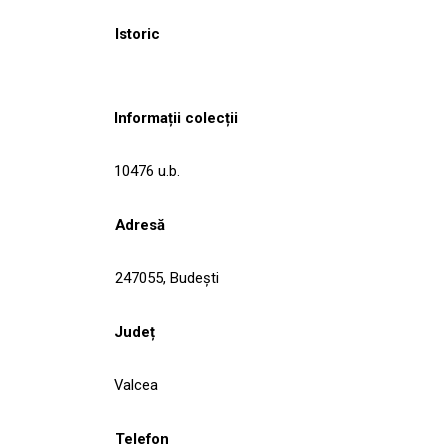
Istoric
Informații colecții
10476 u.b.
Adresă
247055, Budeşti
Județ
Valcea
Telefon