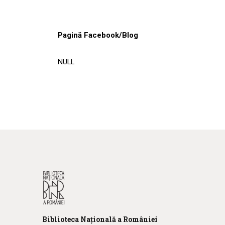
Pagină Facebook/Blog
NULL
Biblioteca
N
ațională
a R
omâniei