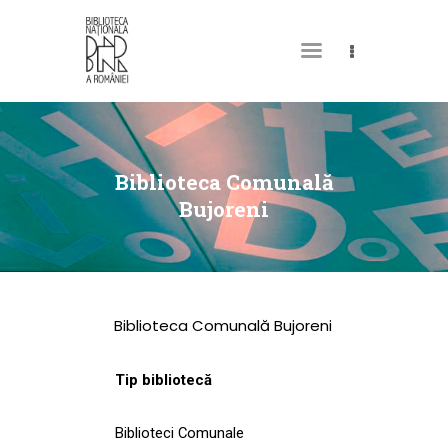
DESPRE NOI
PERMISUL MEU DE
Biblioteca Comunală
BIBLIOTECĂ
Bujoreni
CATALOAGE ȘI
COLECȚII
BIBLIOTECA DIGITALĂ
Biblioteca Comunală Bujoreni
EVENIMENTE
CULTURALE
Tip bibliotecă
SPAȚII
Biblioteci Comunale
NOUTĂȚI