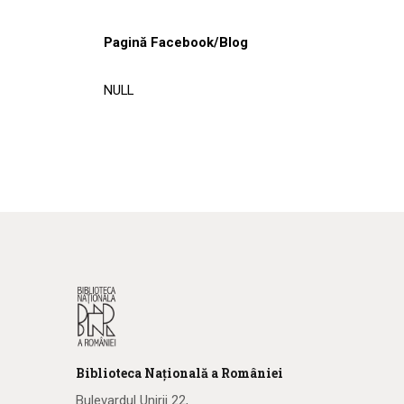
Pagină Facebook/Blog
NULL
Biblioteca
N
ațională
a R
omâniei
Bulevardul Unirii 22,