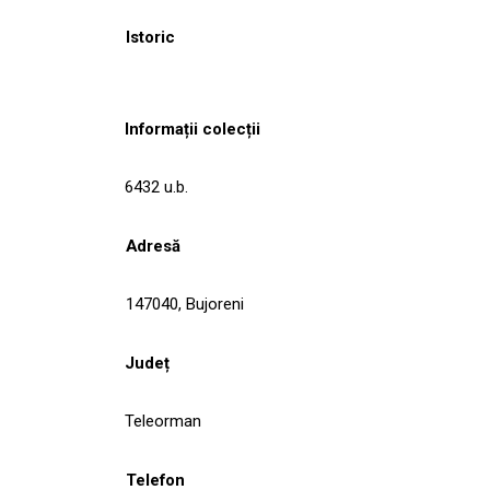
Istoric
Informații colecții
6432 u.b.
Adresă
147040, Bujoreni
Județ
Teleorman
Telefon