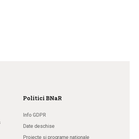
Politici BNaR
Info GDPR
s
Date deschise
Proiecte și programe naționale