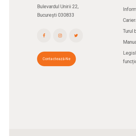
Bulevardul Unirii 22,
Inform
București 030833
Carier
Turul 
Manual
Legisl
Contactează-Ne
funcți