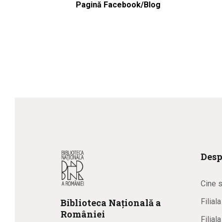
Pagină Facebook/Blog
Desp
Cine 
Biblioteca
N
ațională
a
Filial
R
omâniei
Filial