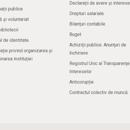
Declarații de avere și interese
ații publice
Drepturi salariale
ă și voluntariat
Bilanțuri contabile
bibliotecii
Buget
 de identitate
Achiziţii publice. Anunţuri de
ație privind organizarea și
închiriere
onarea instituției
Registrul Unic al Transparenţe
Intereselor
Anticorupție
Contractul colectiv de muncă