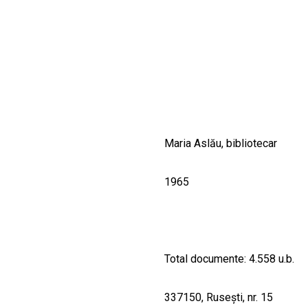
CULTURALE
SPAȚII
NOUTĂȚI
Maria Aslău, bibliotecar
1965
Total documente: 4.558 u.b.
337150, Ruseşti, nr. 15