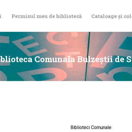
DESPRE NOI
i
Permisul meu de bibliotecă
Cataloage și col
PERMISUL MEU
DE BIBLIOTECĂ
CATALOAGE ȘI
blioteca Comunala Bulzeştii de 
COLECȚII
BIBLIOTECA
DIGITALĂ
EVENIMENTE
Biblioteci Comunale