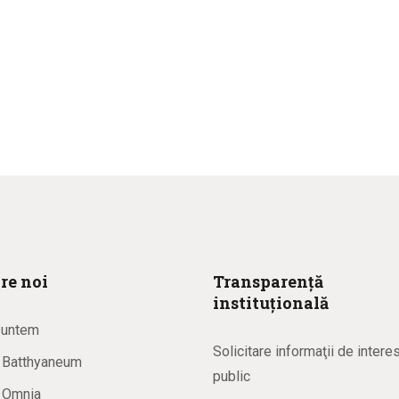
re noi
Transparență
instituțională
suntem
Solicitare informaţii de intere
a Batthyaneum
public
a Omnia