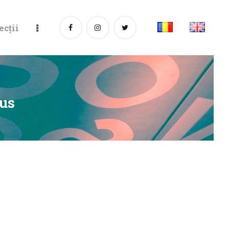
ecții
Sus