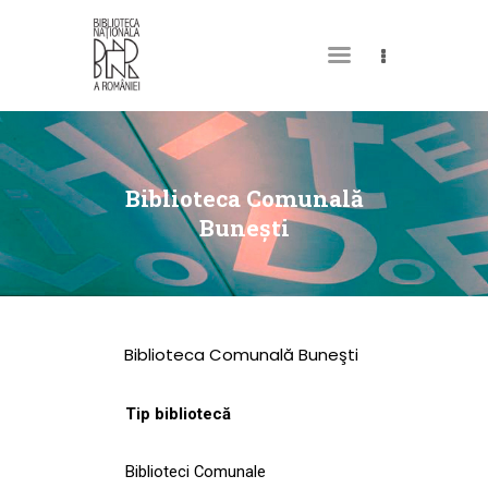
DESPRE NOI
PERMISUL MEU DE
Biblioteca Comunală
BIBLIOTECĂ
Buneşti
CATALOAGE ȘI
COLECȚII
BIBLIOTECA DIGITALĂ
Biblioteca Comunală Buneşti
EVENIMENTE
CULTURALE
Tip bibliotecă
SPAȚII
Biblioteci Comunale
NOUTĂȚI