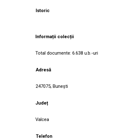
Istoric
Informații colecții
Total documente: 6.638 u.b.-uri
Adresă
247075, Buneşti
Județ
Valcea
Telefon