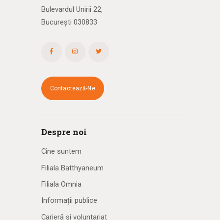
Bulevardul Unirii 22,
București 030833
Contactează-Ne
Despre noi
Cine suntem
Filiala Batthyaneum
Filiala Omnia
Informații publice
Carieră și voluntariat