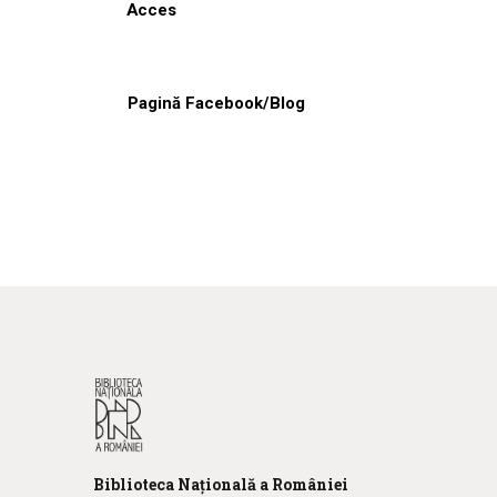
Acces
Pagină Facebook/Blog
Biblioteca
N
ațională
a R
omâniei