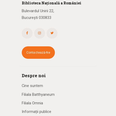
Biblioteca
N
ațională
a R
omâniei
Bulevardul Unirii 22,
București 030833
Contactează-Ne
Despre noi
Cine suntem
Filiala Batthyaneum
Filiala Omnia
Informații publice