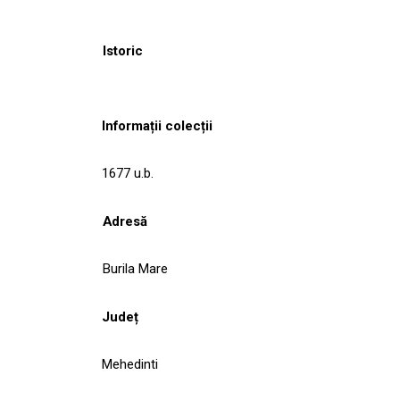
Istoric
Informații colecții
1677 u.b.
Adresă
Burila Mare
Județ
Mehedinti