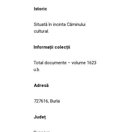
Istoric
Situată în incinta Căminului
cultural.
Informații colecții
Total documente – volume 1623
u.b.
Adresă
727616, Burla
Județ