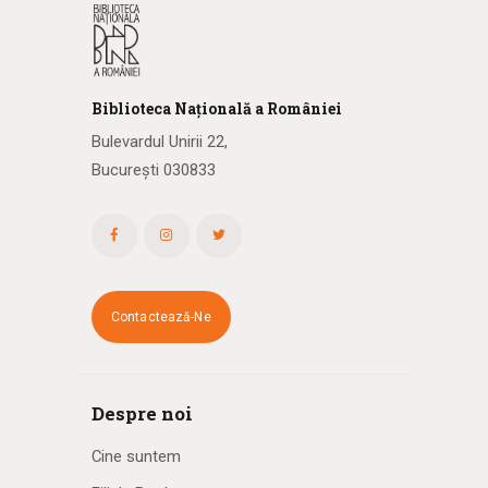
Biblioteca
N
ațională
a R
omâniei
Bulevardul Unirii 22,
București 030833
Contactează-Ne
Despre noi
Cine suntem