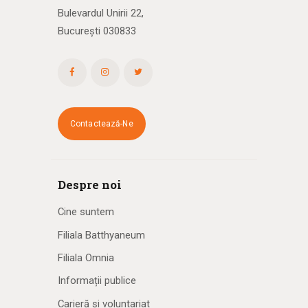
Bulevardul Unirii 22,
București 030833
Contactează-Ne
Despre noi
Cine suntem
Filiala Batthyaneum
Filiala Omnia
Informații publice
Carieră și voluntariat