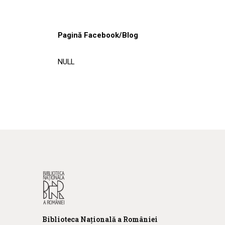
Pagină Facebook/Blog
NULL
Biblioteca
N
ațională
a R
omâniei