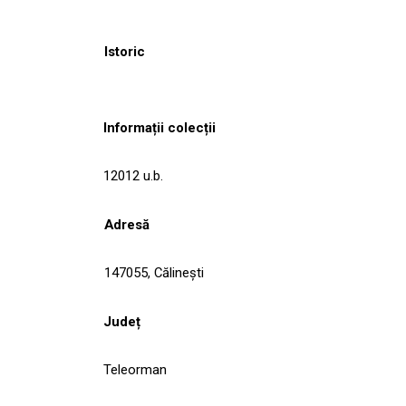
Istoric
Informații colecții
12012 u.b.
Adresă
147055, Călineşti
Județ
Teleorman