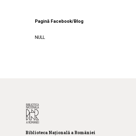
Pagină Facebook/Blog
NULL
Biblioteca
N
ațională
a R
omâniei