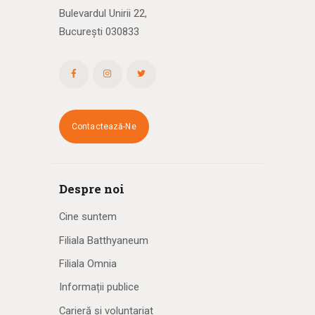
Bulevardul Unirii 22,
București 030833
Contactează-Ne
Despre noi
Cine suntem
Filiala Batthyaneum
Filiala Omnia
Informații publice
Carieră și voluntariat