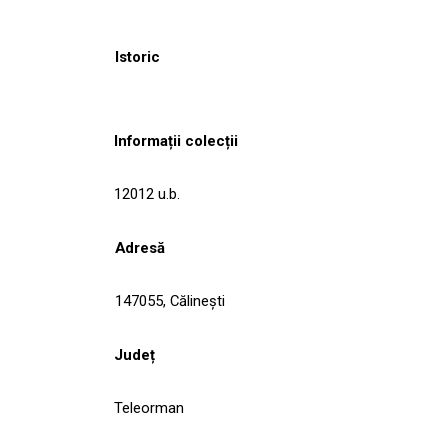
Istoric
Informații colecții
12012 u.b.
Adresă
147055, Călineşti
Județ
Teleorman