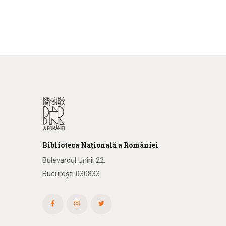
Biblioteca
N
ațională
a R
omâniei
Bulevardul Unirii 22,
București 030833