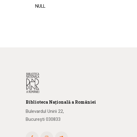
NULL
Biblioteca
N
ațională
a R
omâniei
Bulevardul Unirii 22,
București 030833