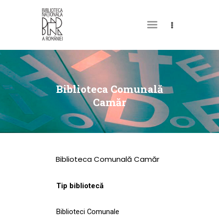
DESPRE NOI
PERMISUL MEU DE
Biblioteca Comunală
BIBLIOTECĂ
Camăr
CATALOAGE ȘI
COLECȚII
BIBLIOTECA DIGITALĂ
Biblioteca Comunală Camăr
EVENIMENTE
CULTURALE
Tip bibliotecă
SPAȚII
Biblioteci Comunale
NOUTĂȚI