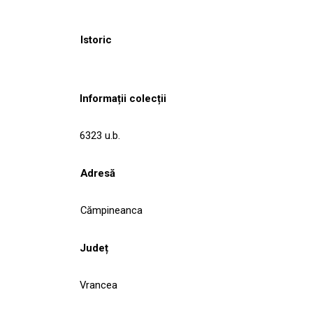
Istoric
Informații colecții
6323 u.b.
Adresă
Cămpineanca
Județ
Vrancea