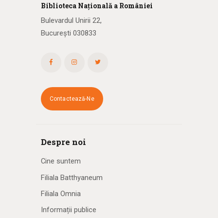
Biblioteca
N
ațională
a R
omâniei
Bulevardul Unirii 22,
București 030833
Contactează-Ne
Despre noi
Cine suntem
Filiala Batthyaneum
Filiala Omnia
Informații publice