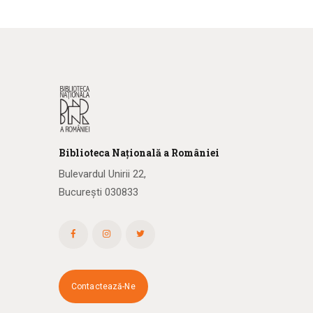
Biblioteca
N
ațională
a R
omâniei
Bulevardul Unirii 22,
București 030833
Contactează-Ne