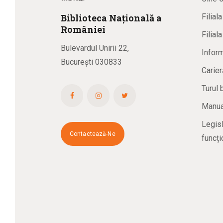
Biblioteca
N
ațională
a
Filial
R
omâniei
Filial
Bulevardul Unirii 22,
Inform
București 030833
Carier
Turul 
Manual
Legisl
Contactează-Ne
funcți