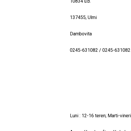
10834 u.b.
137455, Ulmi
Dambovita
0245-631082 / 0245-631082
Luni : 12-16 teren; Marti-viner