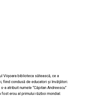
atul Viişoara biblioteca sătească, ce a
i, fiind condusă de educatori şi învăţători.
i s-a atribuit numele “Căpitan Andreescu”
 fost erou al primului război mondial.