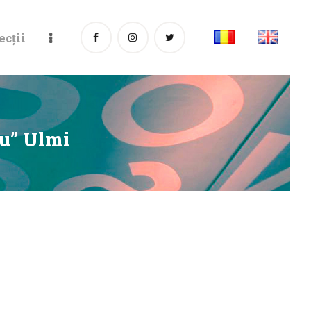
ecții
u” Ulmi