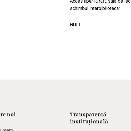
Acces liber la raft, sală de le
schimbul interbibliotecar.
NULL
re noi
Transparență
instituțională
suntem