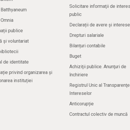
Solicitare informaţii de intere
a Batthyaneum
public
a Omnia
Declarații de avere și interese
ații publice
Drepturi salariale
ă și voluntariat
Bilanțuri contabile
bibliotecii
Buget
 de identitate
Achiziţii publice. Anunţuri de
ație privind organizarea și
închiriere
onarea instituției
Registrul Unic al Transparenţe
Intereselor
Anticorupție
Contractul colectiv de muncă