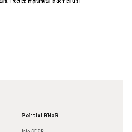
ctură. Practică împrumutul la domiciliu şi
Politici BNaR
Info GDPR