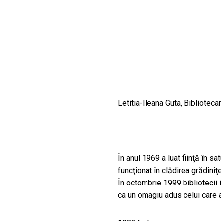
CULTURALE
SPAȚII
NOUTĂȚI
Letitia-Ileana Guta, Bibliotecar
În anul 1969 a luat fiinţă în s
funcţionat în clădirea grădiniţe
În octombrie 1999 bibliotecii 
ca un omagiu adus celui care a