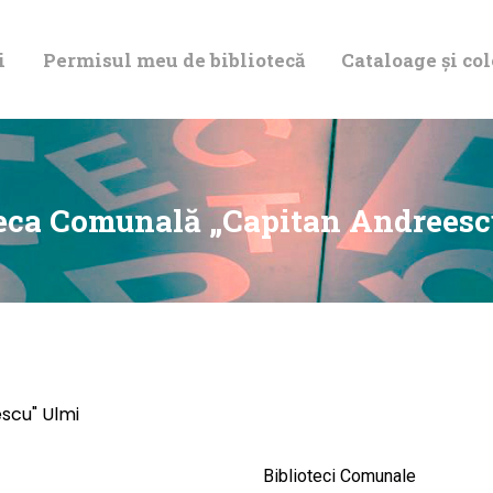
DESPRE NOI
i
Permisul meu de bibliotecă
Cataloage și col
PERMISUL MEU
DE BIBLIOTECĂ
CATALOAGE ȘI
teca Comunală „Capitan Andreesc
COLECȚII
BIBLIOTECA
DIGITALĂ
scu" Ulmi
EVENIMENTE
Biblioteci Comunale