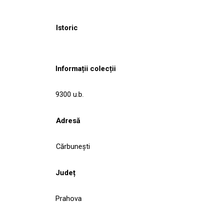
Istoric
Informații colecții
9300 u.b.
Adresă
Cărbuneşti
Județ
Prahova