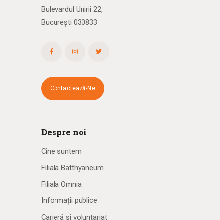
Bulevardul Unirii 22,
București 030833
Contactează-Ne
Despre noi
Cine suntem
Filiala Batthyaneum
Filiala Omnia
Informații publice
Carieră și voluntariat