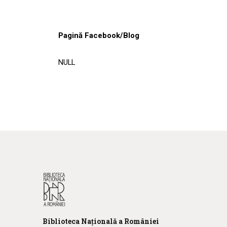
Pagină Facebook/Blog
NULL
Biblioteca
N
ațională
a R
omâniei