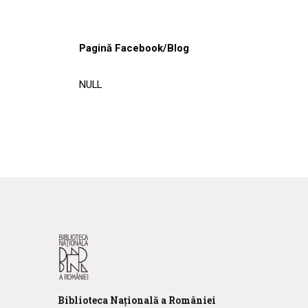
Pagină Facebook/Blog
NULL
Biblioteca
N
ațională
a R
omâniei