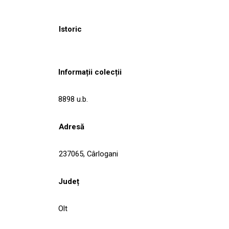
Istoric
Informații colecții
8898 u.b.
Adresă
237065, Cârlogani
Județ
Olt