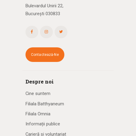
Bulevardul Unirii 22,
București 030833
Contactează-Ne
Despre noi
Cine suntem
Filiala Batthyaneum
Filiala Omnia
Informații publice
Carieră și voluntariat