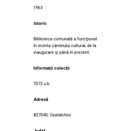
1963
Istoric
Biblioteca comunală a funcţionat
în incinta căminului cultural, de la
inaugurare şi până în prezent.
Informații colecții
7072 u.b.
Adresă
827040, Ceatalchioi
Județ