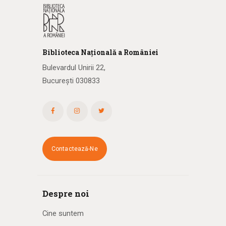
Biblioteca
N
ațională
a R
omâniei
Bulevardul Unirii 22,
București 030833
Contactează-Ne
Despre noi
Cine suntem