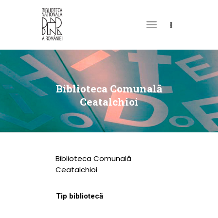
DESPRE NOI
PERMISUL MEU DE
Biblioteca Comunală
BIBLIOTECĂ
Ceatalchioi
CATALOAGE ȘI
COLECȚII
BIBLIOTECA DIGITALĂ
Biblioteca Comunală
EVENIMENTE
Ceatalchioi
CULTURALE
Tip bibliotecă
SPAȚII
NOUTĂȚI