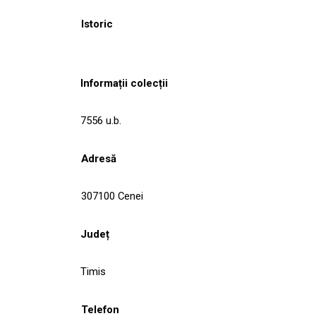
Istoric
Informații colecții
7556 u.b.
Adresă
307100 Cenei
Județ
Timis
Telefon