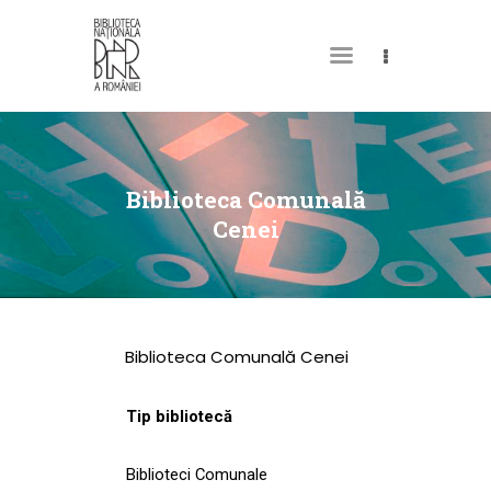
DESPRE NOI
PERMISUL MEU DE
Biblioteca Comunală
BIBLIOTECĂ
Cenei
CATALOAGE ȘI
COLECȚII
BIBLIOTECA DIGITALĂ
Biblioteca Comunală Cenei
EVENIMENTE
CULTURALE
Tip bibliotecă
SPAȚII
Biblioteci Comunale
NOUTĂȚI