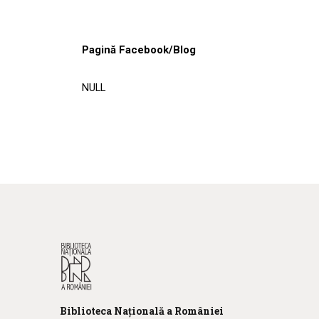
Pagină Facebook/Blog
NULL
Biblioteca
N
ațională
a R
omâniei