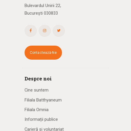
Bulevardul Unirii 22,
București 030833
Contactează-Ne
Despre noi
Cine suntem
Filiala Batthyaneum
Filiala Omnia
Informații publice
Carieră și voluntariat