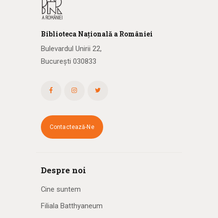
Biblioteca
N
ațională
a R
omâniei
Bulevardul Unirii 22,
București 030833
Contactează-Ne
Despre noi
Cine suntem
Filiala Batthyaneum