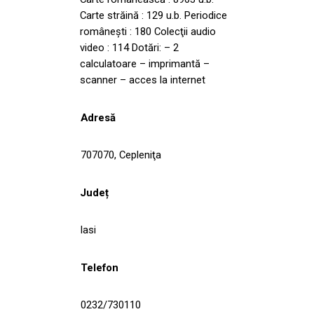
Carte străină : 129 u.b. Periodice
româneşti : 180 Colecţii audio
video : 114 Dotări: – 2
calculatoare – imprimantă –
scanner – acces la internet
Adresă
707070, Cepleniţa
Județ
Iasi
Telefon
0232/730110