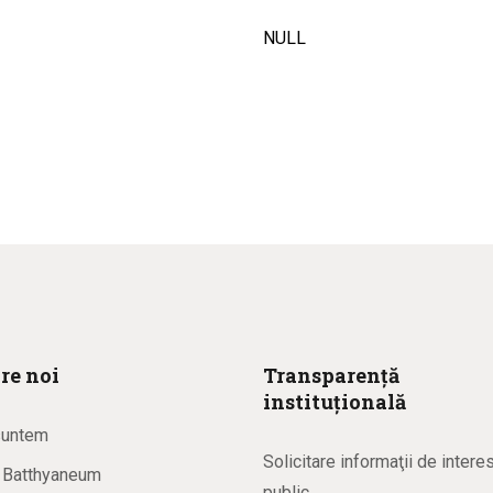
NULL
re noi
Transparență
instituțională
suntem
Solicitare informaţii de intere
a Batthyaneum
public