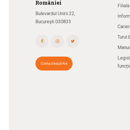
R
omâniei
Filial
Bulevardul Unirii 22,
Inform
București 030833
Carier
Turul 
Manual
Legisl
Contactează-Ne
funcți