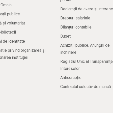
a Omnia
Declarații de avere și interese
ații publice
Drepturi salariale
ă și voluntariat
Bilanțuri contabile
bibliotecii
Buget
 de identitate
Achiziţii publice. Anunţuri de
ație privind organizarea și
închiriere
onarea instituției
Registrul Unic al Transparenţe
Intereselor
Anticorupție
Contractul colectiv de muncă