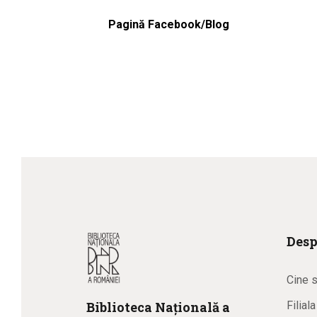
Pagină Facebook/Blog
Desp
Cine 
Biblioteca
N
ațională
a
Filial