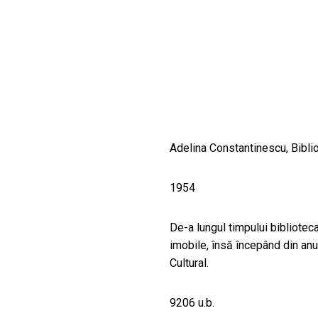
CULTURALE
SPAȚII
NOUTĂȚI
Adelina Constantinescu, Bibli
1954
De-a lungul timpului bibliotec
imobile, însă începând din anu
Cultural.
9206 u.b.