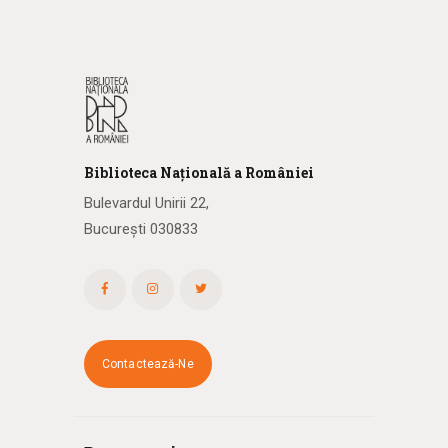
Biblioteca
N
ațională
a R
omâniei
Bulevardul Unirii 22,
București 030833
Contactează-Ne