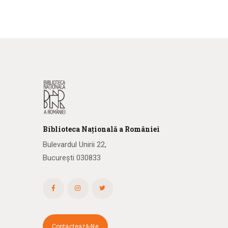
Biblioteca
N
ațională
a R
omâniei
Bulevardul Unirii 22,
București 030833
Contactează-Ne