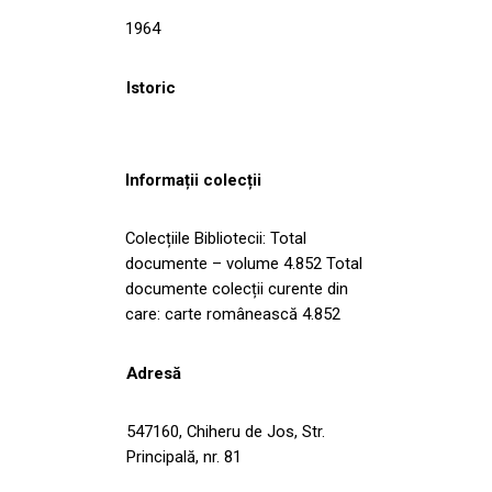
1964
Istoric
Informații colecții
Colecțiile Bibliotecii: Total
documente – volume 4.852 Total
documente colecții curente din
care: carte românească 4.852
Adresă
547160, Chiheru de Jos, Str.
Principală, nr. 81