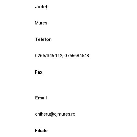
Județ
Mures
Telefon
0265/346.112; 0756684548
Fax
Email
chiheru@cjmures.ro
Filiale