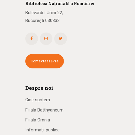
Biblioteca
N
ațională
a R
omâniei
Bulevardul Unirii 22,
București 030833
Contactează-Ne
Despre noi
Cine suntem
Filiala Batthyaneum
Filiala Omnia
Informații publice