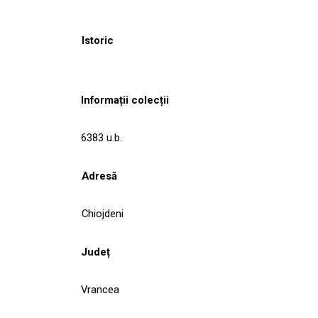
Istoric
Informații colecții
6383 u.b.
Adresă
Chiojdeni
Județ
Vrancea