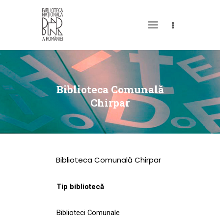
DESPRE NOI
PERMISUL MEU DE
Biblioteca Comunală
BIBLIOTECĂ
Chirpar
CATALOAGE ȘI
COLECȚII
BIBLIOTECA DIGITALĂ
Biblioteca Comunală Chirpar
EVENIMENTE
CULTURALE
Tip bibliotecă
SPAȚII
Biblioteci Comunale
NOUTĂȚI