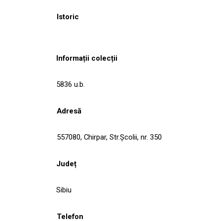
Istoric
Informații colecții
5836 u.b.
Adresă
557080, Chirpar, Str.Şcolii, nr. 350
Județ
Sibiu
Telefon