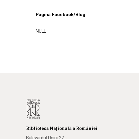
Pagină Facebook/Blog
NULL
Biblioteca
N
ațională
a R
omâniei
Bulevardul Unirii 22,