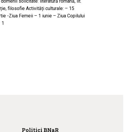
menii solicitate: literatură română, lit.
e, filosofie Activități culturale: – 15
rtie -Ziua Femeii – 1 iunie – Ziua Copilului
: 1
Politici BNaR