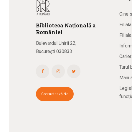
Cine 
Biblioteca
N
ațională
a
Filial
R
omâniei
Filial
Bulevardul Unirii 22,
Inform
București 030833
Carier
Turul 
Manual
Legisl
Contactează-Ne
funcți