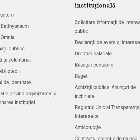
instituțională
suntem
Solicitare informaţii de intere
a Batthyaneum
public
a Omnia
Declarații de avere și interese
ații publice
Drepturi salariale
ă și voluntariat
Bilanțuri contabile
bibliotecii
Buget
 de identitate
Achiziţii publice. Anunţuri de
ație privind organizarea și
închiriere
onarea instituției
Registrul Unic al Transparenţe
Intereselor
Anticorupție
Contractul colectiv de muncă