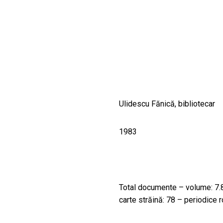
CULTURALE
SPAȚII
NOUTĂȚI
Ulidescu Fănică, bibliotecar
1983
Total documente – volume: 7.
carte străină: 78 – periodice 