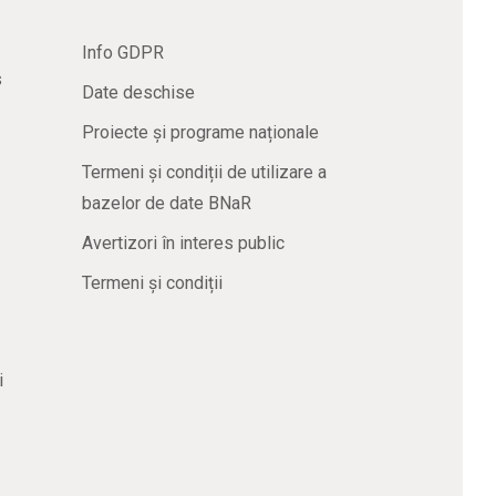
Info GDPR
s
Date deschise
Proiecte și programe naționale
Termeni și condiții de utilizare a
bazelor de date BNaR
Avertizori în interes public
Termeni și condiții
i