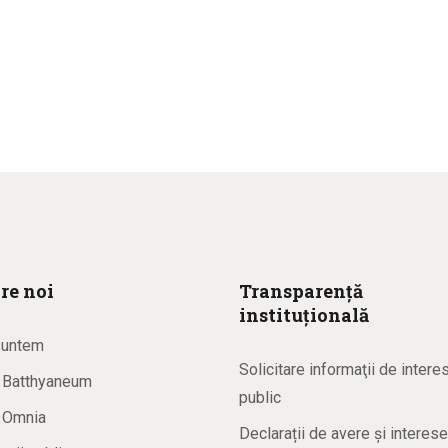
re noi
Transparență
instituțională
suntem
Solicitare informaţii de intere
a Batthyaneum
public
a Omnia
Declarații de avere și interese