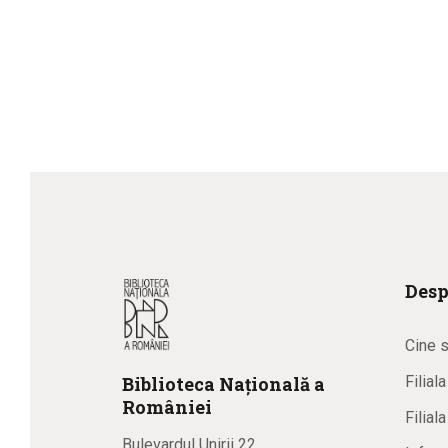
Desp
Cine 
Biblioteca
N
ațională
a
Filial
R
omâniei
Filial
Bulevardul Unirii 22,