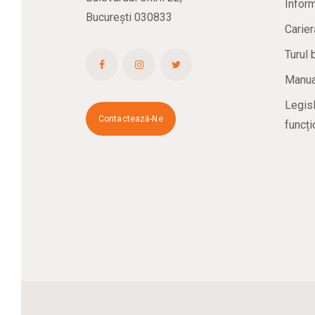
Inform
București 030833
Carier
Turul 
Manual
Legisl
Contactează-Ne
funcți