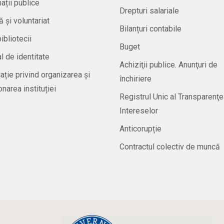
ații publice
Drepturi salariale
ă și voluntariat
Bilanțuri contabile
bibliotecii
Buget
 de identitate
Achiziţii publice. Anunţuri de
ație privind organizarea și
închiriere
onarea instituției
Registrul Unic al Transparenţe
Intereselor
Anticorupție
Contractul colectiv de muncă