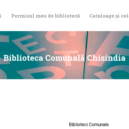
DESPRE NOI
i
Permisul meu de bibliotecă
Cataloage și col
PERMISUL MEU
DE BIBLIOTECĂ
CATALOAGE ȘI
Biblioteca Comunală Chisindia
COLECȚII
BIBLIOTECA
DIGITALĂ
EVENIMENTE
Biblioteci Comunale