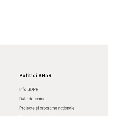
Politici BNaR
Info GDPR
s
Date deschise
Proiecte și programe naționale