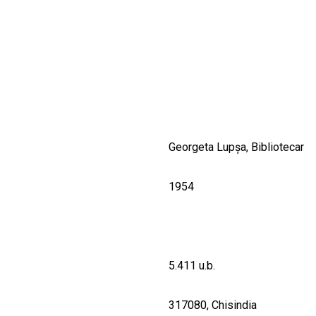
CULTURALE
SPAȚII
NOUTĂȚI
Georgeta Lupşa, Bibliotecar
1954
5.411 u.b.
317080, Chisindia