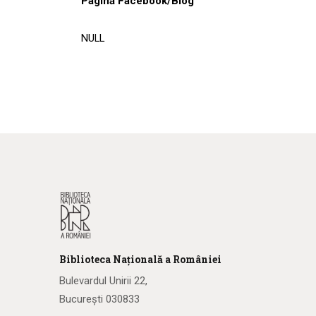
Pagină Facebook/Blog
NULL
Biblioteca
N
ațională
a R
omâniei
Bulevardul Unirii 22,
București 030833