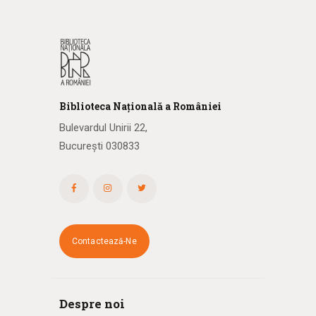
Biblioteca
N
ațională
a R
omâniei
Bulevardul Unirii 22,
București 030833
Contactează-Ne
Despre noi