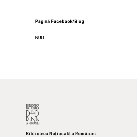
Pagină Facebook/Blog
NULL
Biblioteca
N
ațională
a R
omâniei