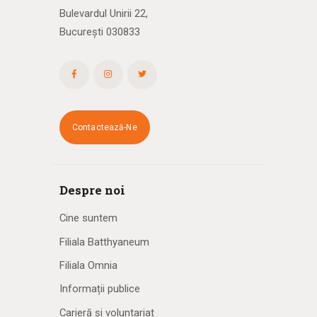
Bulevardul Unirii 22,
București 030833
Contactează-Ne
Despre noi
Cine suntem
Filiala Batthyaneum
Filiala Omnia
Informații publice
Carieră și voluntariat