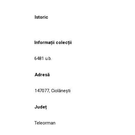
Istoric
Informații colecții
6481 u.b.
Adresă
147077, Ciolăneşti
Județ
Teleorman