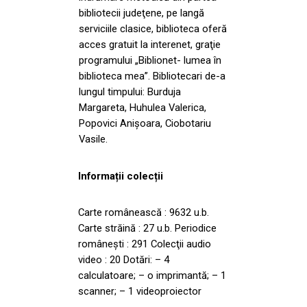
bibliotecii judeţene, pe langă
serviciile clasice, biblioteca oferă
acces gratuit la interenet, graţie
programului „Biblionet- lumea în
biblioteca mea”. Bibliotecari de-a
lungul timpului: Burduja
Margareta, Huhulea Valerica,
Popovici Anişoara, Ciobotariu
Vasile.
Informații colecții
Carte românească : 9632 u.b.
Carte străină : 27 u.b. Periodice
româneşti : 291 Colecţii audio
video : 20 Dotări: – 4
calculatoare; – o imprimantă; – 1
scanner; – 1 videoproiector