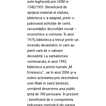
este legiferată prin HCM nr.
1542/1951. Beneficiind de
sprijinul material al statului,
biblioteca s-a adaptat, printr-o
judicioasă achiziţie de carte,
necesităţilor dezvoltării social –
economice a comunei. În anul
1975, biblioteca a trecut printr-un
incendiu devastator, în care au
pierit carţi de o valoare
deosebită. La sarbatorirea
centenarului, în anul 1992,
biblioteca a primit numele „M.
Eminescu” , iar în anul 2006 şi-a
extins activitatea prin deschidera
unei filiale în satul Şerbeşti,
urmărind deservirea unui public
ţintă de 700 persoane. În prezent
, beneficiind de o competenta
îndrumare metodică din partea