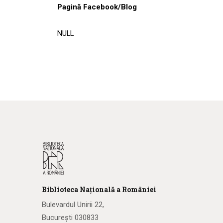
Pagină Facebook/Blog
NULL
Biblioteca
N
ațională
a R
omâniei
Bulevardul Unirii 22,
București 030833