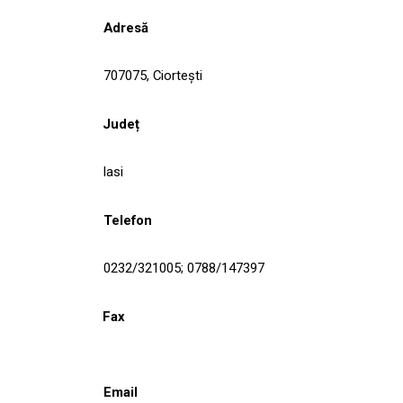
Adresă
707075, Ciorteşti
Județ
Iasi
Telefon
0232/321005; 0788/147397
Fax
Email