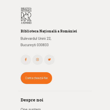
Biblioteca
N
ațională
a R
omâniei
Bulevardul Unirii 22,
București 030833
Contactează-Ne
Despre noi
Cine suntem