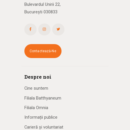
Bulevardul Unirii 22,
București 030833
Contactează-Ne
Despre noi
Cine suntem
Filiala Batthyaneum
Filiala Omnia
Informații publice
Carieră și voluntariat