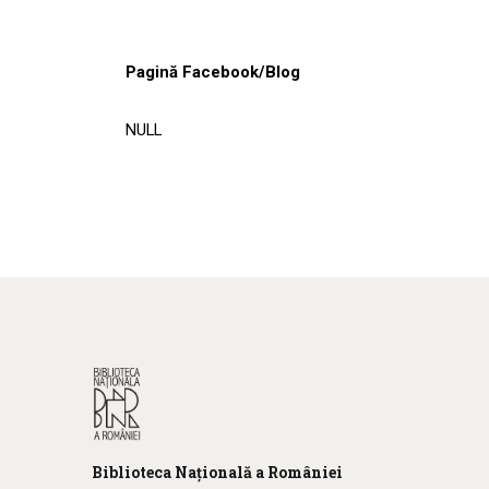
Pagină Facebook/Blog
NULL
Biblioteca
N
ațională
a R
omâniei