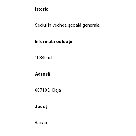
Istoric
Sediul în vechea şcoală generală.
Informații colecții
10340 u.b.
Adresă
607105, Cleja
Județ
Bacau