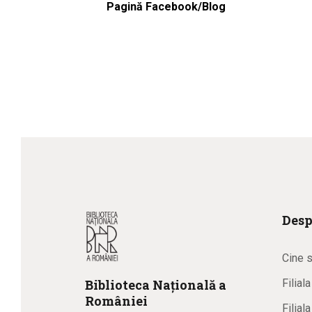
Pagină Facebook/Blog
Desp
Cine 
Biblioteca
N
ațională
a
Filial
R
omâniei
Filial