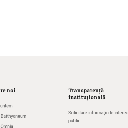
re noi
Transparență
instituțională
suntem
Solicitare informaţii de intere
a Batthyaneum
public
a Omnia