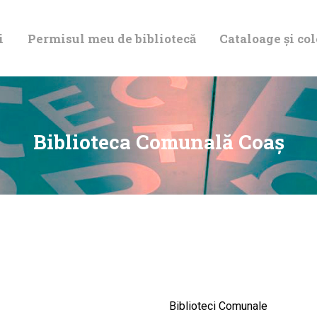
DESPRE NOI
i
Permisul meu de bibliotecă
Cataloage și col
PERMISUL MEU
DE BIBLIOTECĂ
CATALOAGE ȘI
Biblioteca Comunală Coaş
COLECȚII
BIBLIOTECA
DIGITALĂ
EVENIMENTE
Biblioteci Comunale