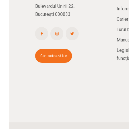
Bulevardul Unirii 22,
Inform
București 030833
Carier
Turul 
Manual
Legisl
Contactează-Ne
funcți