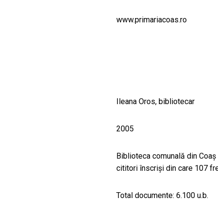
CULTURALE
www.primariacoas.ro
SPAȚII
NOUTĂȚI
Ileana Oros, bibliotecar
2005
Biblioteca comunală din Coaş 
cititori înscrişi din care 107 
Total documente: 6.100 u.b.