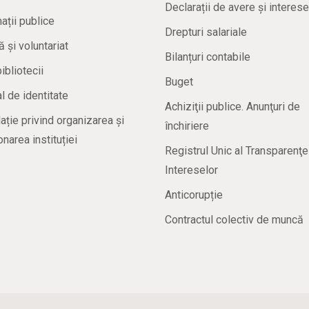
Declarații de avere și interese
ații publice
Drepturi salariale
ă și voluntariat
Bilanțuri contabile
bibliotecii
Buget
 de identitate
Achiziţii publice. Anunţuri de
ație privind organizarea și
închiriere
onarea instituției
Registrul Unic al Transparenţe
Intereselor
Anticorupție
Contractul colectiv de muncă