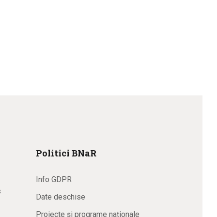
Politici BNaR
Info GDPR
s
Date deschise
Proiecte și programe naționale