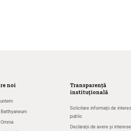
re noi
Transparență
instituțională
suntem
Solicitare informaţii de intere
a Batthyaneum
public
a Omnia
Declarații de avere și interese