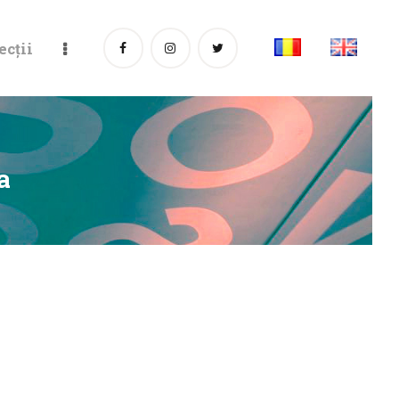
ecții
a