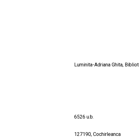
CULTURALE
SPAȚII
NOUTĂȚI
Luminita-Adriana Ghita, Biblio
6526 u.b.
127190, Cochirleanca