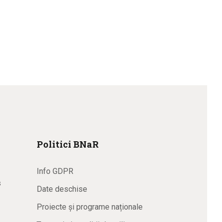
Politici BNaR
Info GDPR
s
Date deschise
Proiecte și programe naționale