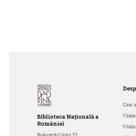
Desp
Cine 
Biblioteca
N
ațională
a
Filial
R
omâniei
Filial
Bulevardul Unirii 22,