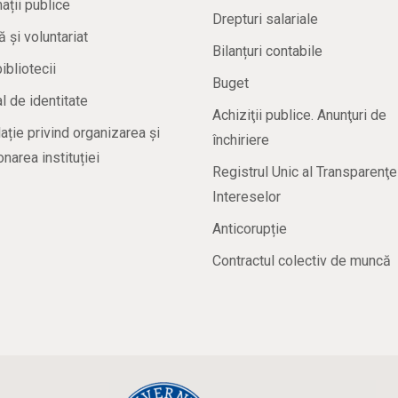
ații publice
Drepturi salariale
ă și voluntariat
Bilanțuri contabile
bibliotecii
Buget
 de identitate
Achiziţii publice. Anunţuri de
ație privind organizarea și
închiriere
onarea instituției
Registrul Unic al Transparenţe
Intereselor
Anticorupție
Contractul colectiv de muncă