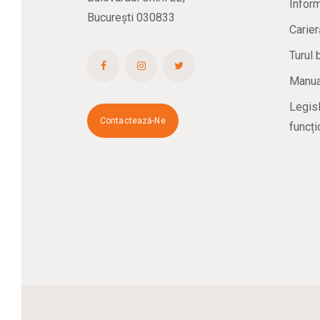
Inform
București 030833
Carier
Turul 
Manual
Legisl
Contactează-Ne
funcți