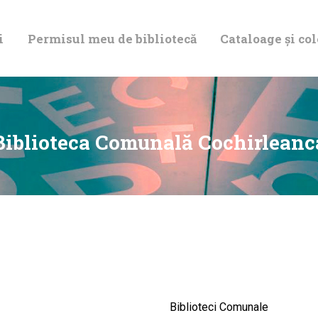
DESPRE NOI
i
Permisul meu de bibliotecă
Cataloage și col
PERMISUL MEU
DE BIBLIOTECĂ
CATALOAGE ȘI
Biblioteca Comunală Cochirleanc
COLECȚII
BIBLIOTECA
DIGITALĂ
EVENIMENTE
Biblioteci Comunale