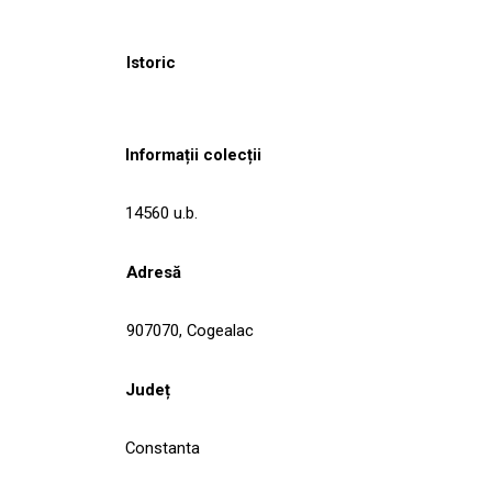
Istoric
Informații colecții
14560 u.b.
Adresă
907070, Cogealac
Județ
Constanta