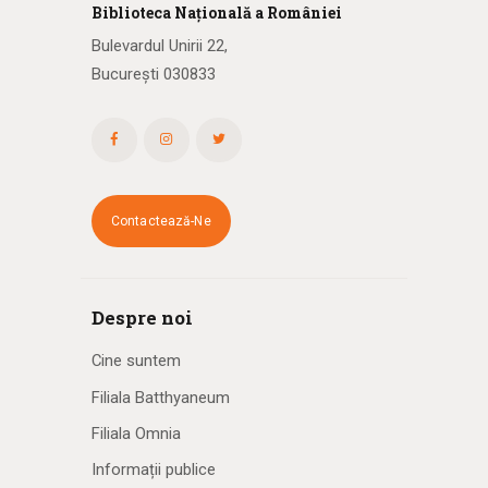
Biblioteca
N
ațională
a R
omâniei
Bulevardul Unirii 22,
București 030833
Contactează-Ne
Despre noi
Cine suntem
Filiala Batthyaneum
Filiala Omnia
Informații publice