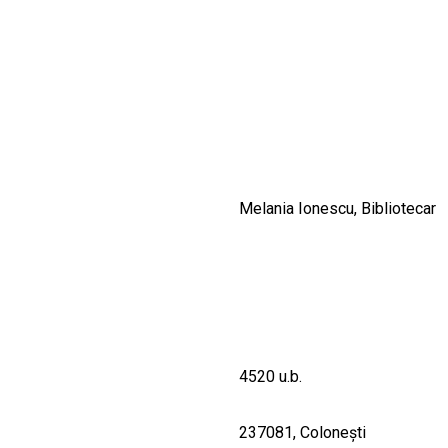
CULTURALE
SPAȚII
NOUTĂȚI
Melania Ionescu, Bibliotecar
4520 u.b.
237081, Coloneşti