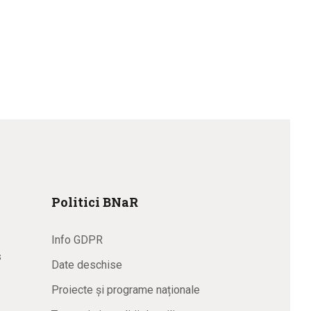
Politici BNaR
Info GDPR
s
Date deschise
Proiecte și programe naționale