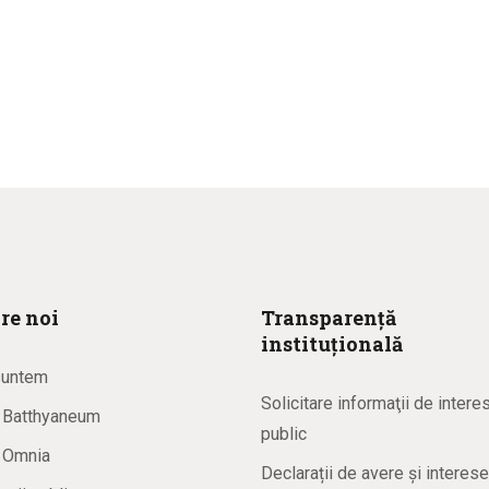
re noi
Transparență
instituțională
suntem
Solicitare informaţii de intere
a Batthyaneum
public
a Omnia
Declarații de avere și interese