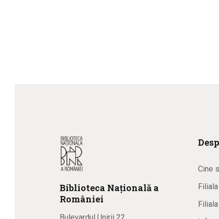
Desp
Cine 
Biblioteca
N
ațională
a
Filial
R
omâniei
Filial
Bulevardul Unirii 22,