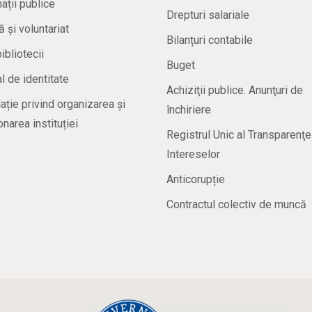
ații publice
Drepturi salariale
ă și voluntariat
Bilanțuri contabile
bibliotecii
Buget
 de identitate
Achiziţii publice. Anunţuri de
ație privind organizarea și
închiriere
onarea instituției
Registrul Unic al Transparenţe
Intereselor
Anticorupție
Contractul colectiv de muncă