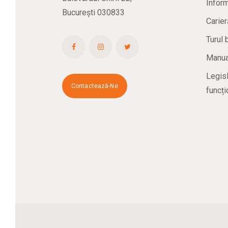
Inform
București 030833
Carier
Turul 
Manual
Legisl
Contactează-Ne
funcți