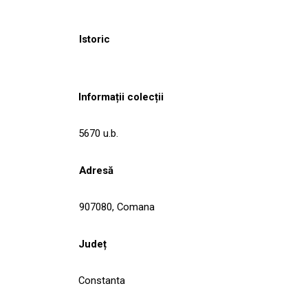
Istoric
Informații colecții
5670 u.b.
Adresă
907080, Comana
Județ
Constanta