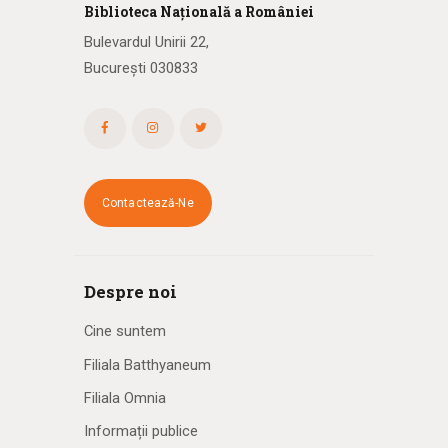
Biblioteca
N
ațională
a R
omâniei
Bulevardul Unirii 22,
București 030833
Contactează-Ne
Despre noi
Cine suntem
Filiala Batthyaneum
Filiala Omnia
Informații publice