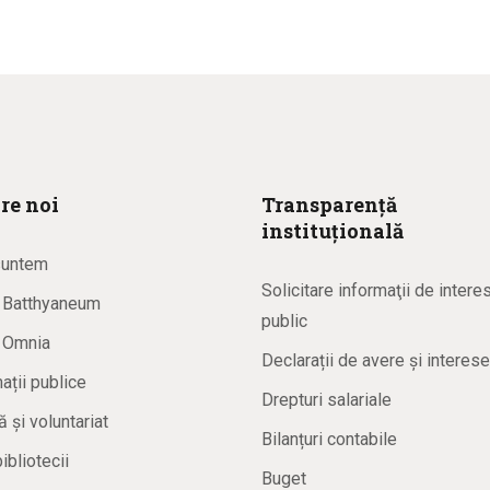
re noi
Transparență
instituțională
suntem
Solicitare informaţii de intere
a Batthyaneum
public
a Omnia
Declarații de avere și interese
ații publice
Drepturi salariale
ă și voluntariat
Bilanțuri contabile
bibliotecii
Buget