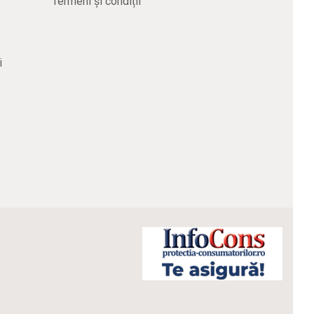
Termeni și condiții
i