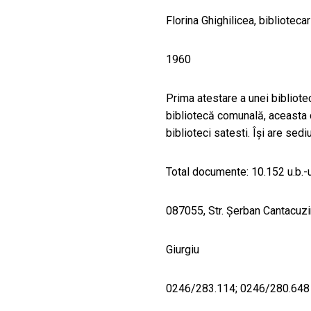
Florina Ghighilicea, bibliotecar
1960
Prima atestare a unei bibliotec
bibliotecă comunală, aceasta 
biblioteci satesti. Își are sedi
Total documente: 10.152 u.b.-u
087055, Str. Șerban Cantacuzi
Giurgiu
0246/283.114; 0246/280.648