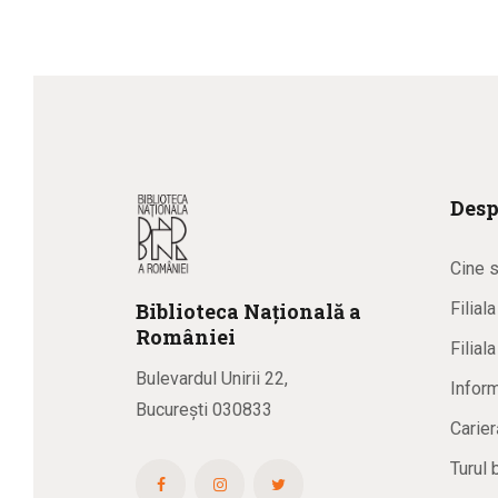
Desp
Cine 
Biblioteca
N
ațională
a
Filial
R
omâniei
Filial
Bulevardul Unirii 22,
Inform
București 030833
Carier
Turul 