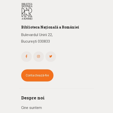
Biblioteca
N
ațională
a R
omâniei
Bulevardul Unirii 22,
București 030833
Contactează-Ne
Despre noi
Cine suntem