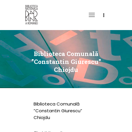
DESPRE NOI
PERMISUL MEU DE
Biblioteca Comunală
BIBLIOTECĂ
”Constantin Giurescu”
Chiojdu
CATALOAGE ȘI
COLECȚII
BIBLIOTECA DIGITALĂ
EVENIMENTE
Biblioteca Comunală
CULTURALE
”Constantin Giurescu”
Chiojdu
SPAȚII
NOUTĂȚI