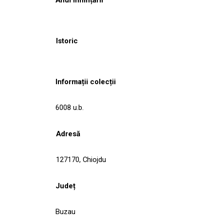
Istoric
Informații colecții
6008 u.b.
Adresă
127170, Chiojdu
Județ
Buzau