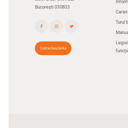
Inform
București 030833
Carier
Turul 
Manual
Legisl
Contactează-Ne
funcți