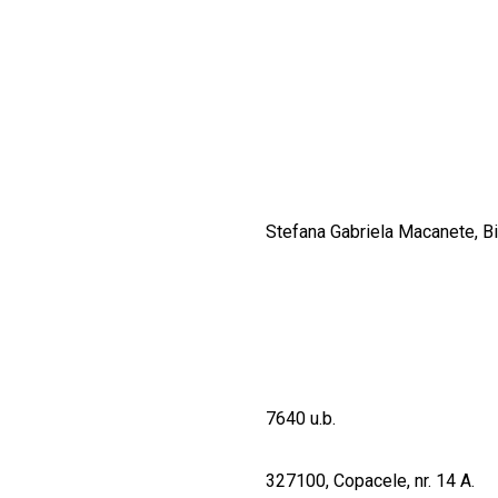
CULTURALE
SPAȚII
NOUTĂȚI
Stefana Gabriela Macanete, Bi
7640 u.b.
327100, Copacele, nr. 14 A.