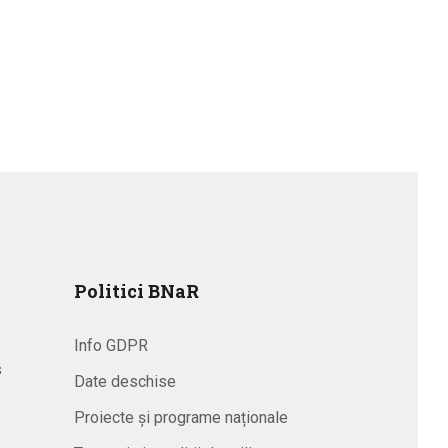
Politici BNaR
Info GDPR
s
Date deschise
Proiecte și programe naționale