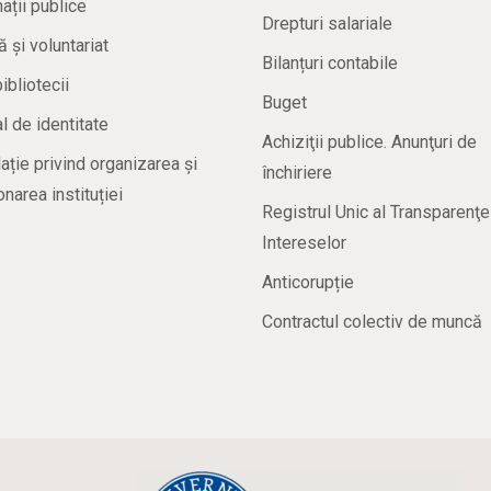
ații publice
Drepturi salariale
ă și voluntariat
Bilanțuri contabile
bibliotecii
Buget
 de identitate
Achiziţii publice. Anunţuri de
ație privind organizarea și
închiriere
onarea instituției
Registrul Unic al Transparenţe
Intereselor
Anticorupție
Contractul colectiv de muncă