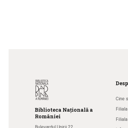
Desp
Cine 
Biblioteca
N
ațională
a
Filial
R
omâniei
Filial
Bulevardul Unirii 22,