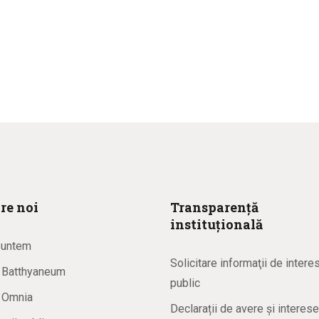
re noi
Transparență
instituțională
suntem
Solicitare informaţii de intere
a Batthyaneum
public
a Omnia
Declarații de avere și interese