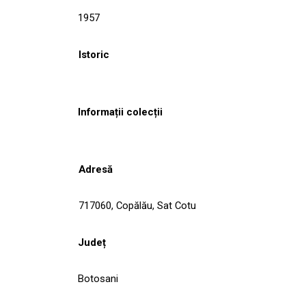
1957
Istoric
Informații colecții
Adresă
717060, Copălău, Sat Cotu
Județ
Botosani