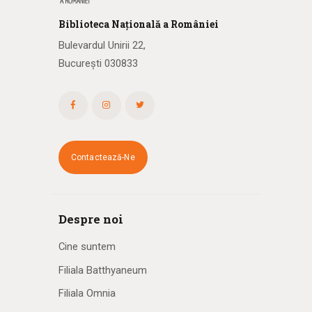
Biblioteca
N
ațională
a R
omâniei
Bulevardul Unirii 22,
București 030833
Contactează-Ne
Despre noi
Cine suntem
Filiala Batthyaneum
Filiala Omnia