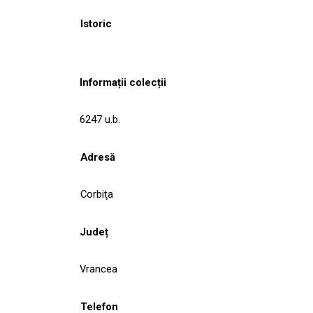
Istoric
Informații colecții
6247 u.b.
Adresă
Corbiţa
Județ
Vrancea
Telefon