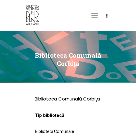
DESPRE NOI
PERMISUL MEU DE
Biblioteca Comunală
BIBLIOTECĂ
Corbiţa
CATALOAGE ȘI
COLECȚII
BIBLIOTECA DIGITALĂ
Biblioteca Comunală Corbiţa
EVENIMENTE
CULTURALE
Tip bibliotecă
SPAȚII
Biblioteci Comunale
NOUTĂȚI