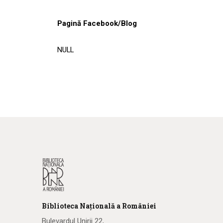
Pagină Facebook/Blog
NULL
Biblioteca
N
ațională
a R
omâniei
Bulevardul Unirii 22,