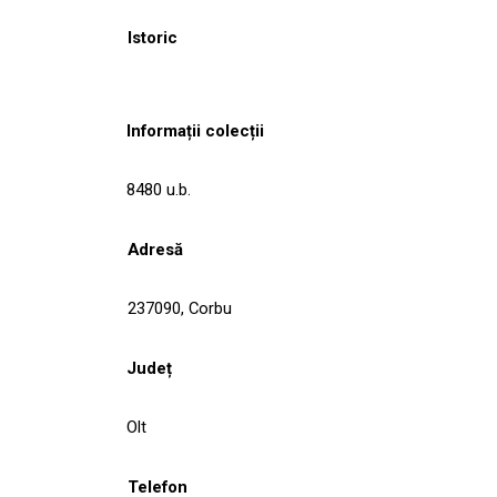
Istoric
Informații colecții
8480 u.b.
Adresă
237090, Corbu
Județ
Olt
Telefon