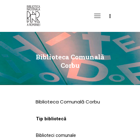
DESPRE NOI
PERMISUL MEU DE
Biblioteca Comunală
BIBLIOTECĂ
Corbu
CATALOAGE ȘI
COLECȚII
BIBLIOTECA DIGITALĂ
Biblioteca Comunală Corbu
EVENIMENTE
CULTURALE
Tip bibliotecă
SPAȚII
Biblioteci comunale
NOUTĂȚI