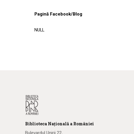
Pagină Facebook/Blog
NULL
Biblioteca
N
ațională
a R
omâniei
Bulevardul Unirii 22,