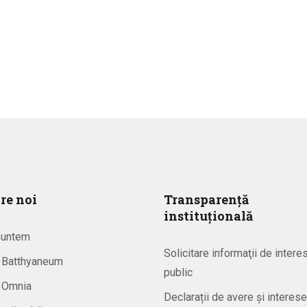
re noi
Transparență
instituțională
suntem
Solicitare informaţii de intere
a Batthyaneum
public
a Omnia
Declarații de avere și interese