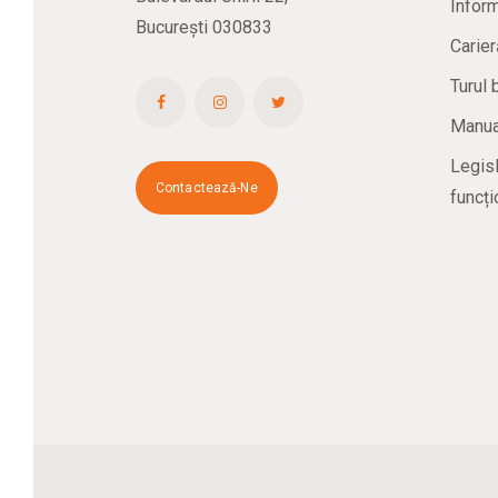
Inform
București 030833
Carier
Turul 
Manual
Legisl
Contactează-Ne
funcți