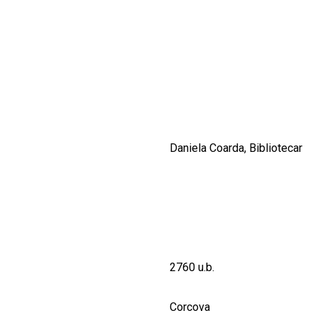
CULTURALE
SPAȚII
NOUTĂȚI
Daniela Coarda, Bibliotecar
2760 u.b.
Corcova