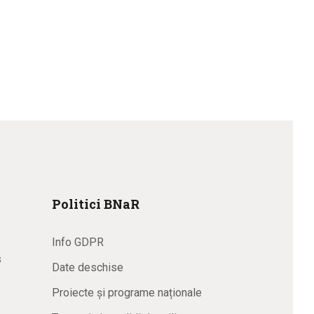
Politici BNaR
Info GDPR
s
Date deschise
Proiecte și programe naționale