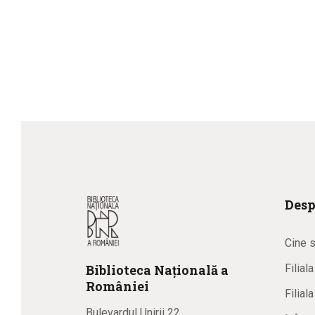
Desp
Cine 
Biblioteca
N
ațională
a
Filial
R
omâniei
Filial
Bulevardul Unirii 22,